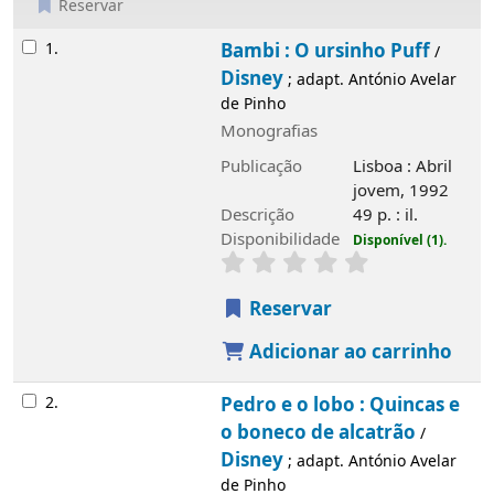
Reservar
Resultados
1.
Bambi : O ursinho Puff
Disney
/
; adapt.
António Avelar de Pinho
Monografias
Publicação
Lisboa : Abril jovem, 1992
Descrição
49 p. : il.
Disponibilidade
Disponível (1).
Reservar
Adicionar ao carrinho
2.
Pedro e o lobo : Quincas e o boneco de
alcatrão
Disney
/
; adapt. António Avelar de
Pinho
Monografias
Publicação
Lisboa : Abril jovem, 1992
Descrição
49 p. : il.