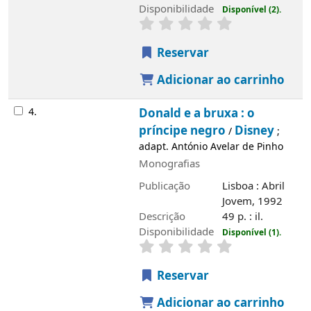
4.
Donald e a bruxa : o príncipe negro
/
Disney
; adapt. António Avelar de Pinho
Monografias
Publicação
Lisboa : Abril Jovem, 1992
Descrição
49 p. : il.
Disponibilidade
Disponível (1).
Reservar
Adicionar ao carrinho
5.
Branca de neve e os sete anões : vinte
e mil léguas submarinas
Disney
/
; adapt.
António Avelar de Pinho
Monografias
Publicação
Lisboa : Abril Jovem, 1992
Descrição
49 p. : il.