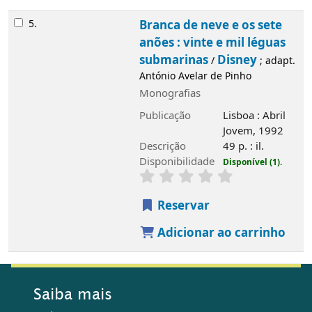
Disponibilidade
Disponível (1).
Reservar
Adicionar ao carrinho
Saiba mais
História
Álvaro de Campos
Edifício
Serviços
Rede de Bibliotecas de Tavira
Rede de Bibliotecas do Algarve
Fundo bibliográfico
Atividades regulares
Município de Tavira
Horários