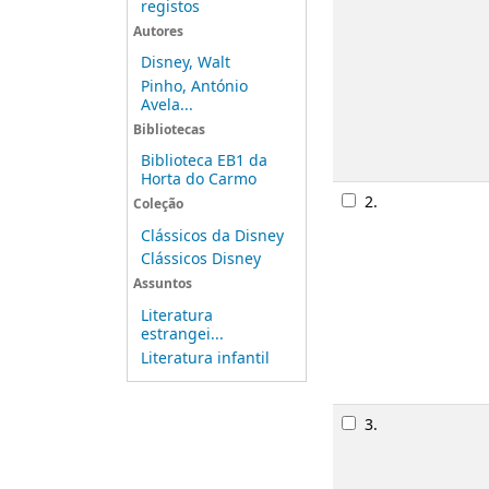
registos
Monograf
Autores
Publicaç
Disney, Walt
Descriçã
Pinho, António
Disponibi
Avela...
Bibliotecas
Rese
Biblioteca EB1 da
Horta do Carmo
2.
Pedro e 
Coleção
Monograf
Clássicos da Disney
Clássicos Disney
Publicaç
Assuntos
Descriçã
Disponibi
Literatura
estrangei...
Literatura infantil
Rese
3.
Alice no
Monograf
Publicaç