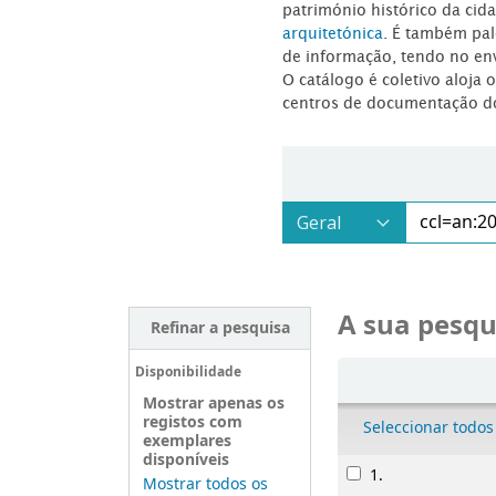
património histórico da ci
arquitetónica
. É também pal
de informação, tendo no en
O catálogo é coletivo aloja 
centros de documentação d
A sua pesqu
Refinar a pesquisa
Ordenar
Disponibilidade
Mostrar apenas os
registos com
Seleccionar todos
exemplares
disponíveis
Resultados
1.
Bambi :
Mostrar todos os