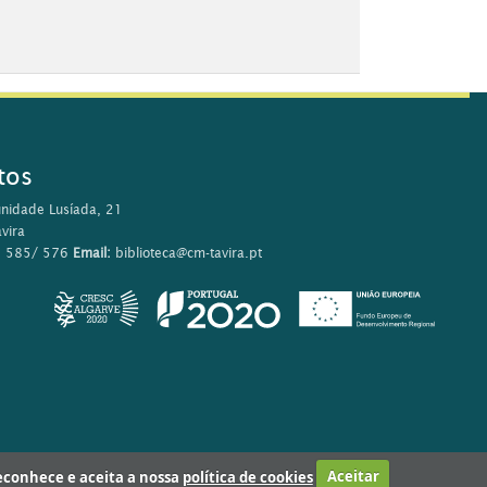
tos
nidade Lusíada, 21
vira
0 585/ 576
Email:
biblioteca@cm-tavira.pt
 reconhece e aceita a nossa
política de cookies
Aceitar