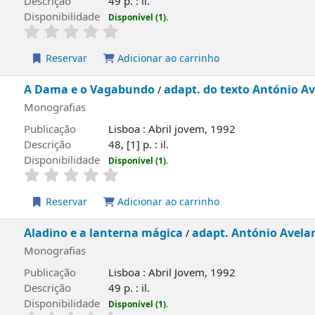
lidade
Disponível (1).
rvar
Adicionar ao carrinho
e o Vagabundo
adapt. do texto António Avelar de Pinh
/
ias
ão
Lisboa : Abril jovem, 1992
o
48, [1] p. : il.
lidade
Disponível (1).
rvar
Adicionar ao carrinho
 e a lanterna mágica
adapt. António Avelar de Pinho
/
ias
ão
Lisboa : Abril Jovem, 1992
o
49 p. : il.
lidade
Disponível (1).