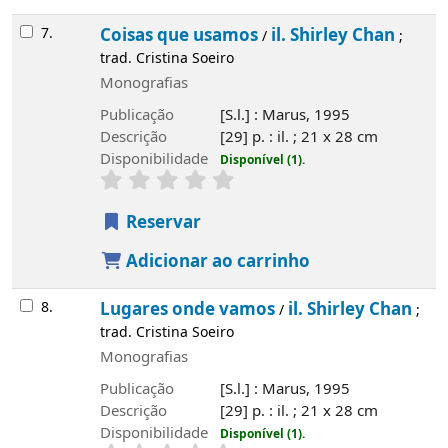
7.
Coisas que usamos
il. Shirley Chan
/
;
trad. Cristina Soeiro
Monografias
Publicação
[S.l.] : Marus, 1995
Descrição
[29] p. : il. ; 21 x 28 cm
Disponibilidade
Disponível (1).
Reservar
Adicionar ao carrinho
8.
Lugares onde vamos
il. Shirley Chan
/
;
trad. Cristina Soeiro
Monografias
Publicação
[S.l.] : Marus, 1995
Descrição
[29] p. : il. ; 21 x 28 cm
Disponibilidade
Disponível (1).