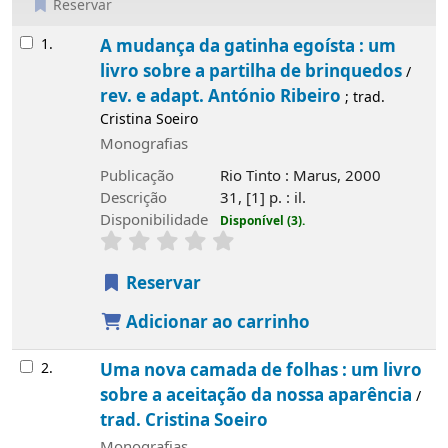
Reservar
Resultados
1.
A mudança da gatinha egoísta : um
livro sobre a partilha de brinquedos
/
rev. e adapt. António Ribeiro
; trad.
Cristina Soeiro
Monografias
Publicação
Rio Tinto : Marus, 2000
Descrição
31, [1] p. : il.
Disponibilidade
Disponível (3).
Reservar
Adicionar ao carrinho
2.
Uma nova camada de folhas : um livro
sobre a aceitação da nossa aparência
/
trad. Cristina Soeiro
Monografias