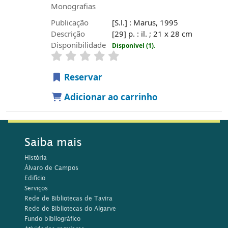
Monografias
Publicação
[S.l.] : Marus, 1995
Descrição
[29] p. : il. ; 21 x 28 cm
Disponibilidade
Disponível (1).
Reservar
Adicionar ao carrinho
Saiba mais
História
Álvaro de Campos
Edifício
Serviços
Rede de Bibliotecas de Tavira
Rede de Bibliotecas do Algarve
Fundo bibliográfico