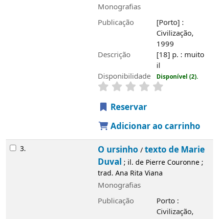
Reservar
Adicionar ao carrinho
3.
O ursinho
texto de Marie Duval
/
; il. de
Pierre Couronne ; trad. Ana Rita Viana
Monografias
Publicação
Porto : Civilização, 1999
Descrição
[17] p. : todo il
Disponibilidade
Disponível (2).
Reservar
Adicionar ao carrinho
4.
O coelhinho
texto de Marie Duval
/
; il.
de Pierre Couronne ; trad. Ana Rita Viana