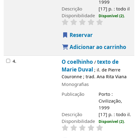
Monografias
Publicação
Porto : Civilização, 1999
Descrição
[17] p. : todo il.
Disponibilidade
Disponível (2).
Reservar
Adicionar ao carrinho
Saiba mais
História
Álvaro de Campos
Edifício
Serviços
Rede de Bibliotecas de Tavira
Rede de Bibliotecas do Algarve
Fundo bibliográfico