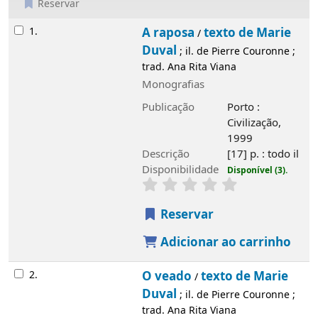
Reservar
Resultados
1.
A raposa
texto de Marie Duval
/
; il. de
Pierre Couronne ; trad. Ana Rita Viana
Monografias
Publicação
Porto : Civilização, 1999
Descrição
[17] p. : todo il
Disponibilidade
Disponível (3).
Reservar
Adicionar ao carrinho
2.
O veado
texto de Marie Duval
/
; il. de
Pierre Couronne ; trad. Ana Rita Viana
Monografias
Publicação
[Porto] : Civilização, 1999
Descrição
[18] p. : muito il
Disponibilidade
Disponível (2).