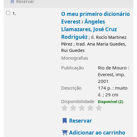
Reservar
Resultados
1.
O meu primeiro dicionário
Everest
Ángeles
/
Llamazares, José Cruz
Rodriguéz
; il. Rocío Martinez
Pérez ; trad. Ana Maria Guedes,
Rui Guedes
Monografias
Publicação
Rio de Mouro :
Everest, imp.
2001
Descrição
174 p. : muito
il. ; 29 cm
Disponibilidade
Disponível (2).
Reservar
Adicionar ao carrinho