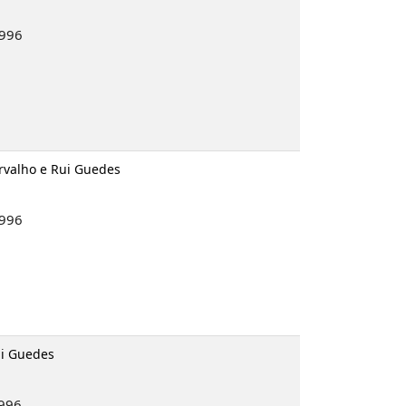
1996
arvalho e Rui Guedes
1996
ui Guedes
1996