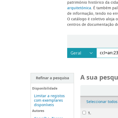
património histórico da ci
arquitetónica
. É também pal
de informação, tendo no en
O catálogo é coletivo aloja 
centros de documentação d
A sua pesqu
Refinar a pesquisa
Ordenar
Disponibilidade
Limitar a registos
com exemplares
Seleccionar todos
disponíveis
Resultados
Autores
1.