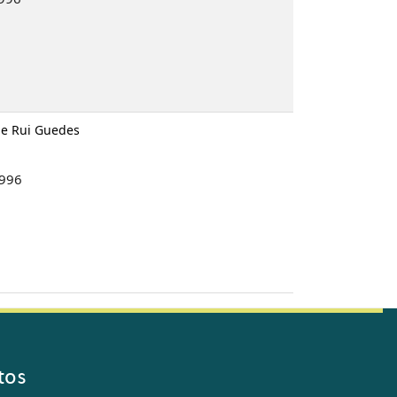
o e Rui Guedes
1996
tos