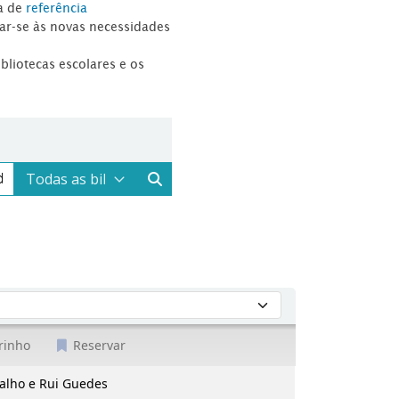
a de
referência
tar-se às novas necessidades
ibliotecas escolares e os
rinho
Reservar
valho e Rui Guedes