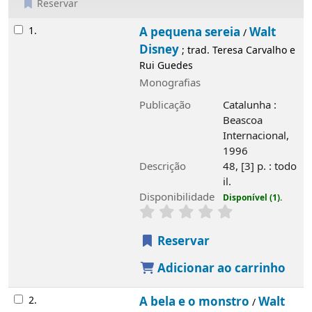
Reservar
Resultados
1.
A pequena sereia
Walt
/
Disney
; trad. Teresa Carvalho e
Rui Guedes
Monografias
Publicação
Catalunha :
Beascoa
Internacional,
1996
Descrição
48, [3] p. : todo
il.
Disponibilidade
Disponível (1).
Reservar
Adicionar ao carrinho
2.
A bela e o monstro
Walt
/