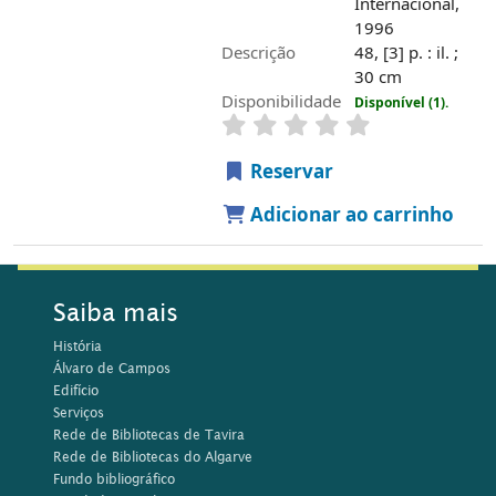
Internacional,
1996
Descrição
48, [3] p. : il. ;
30 cm
Disponibilidade
Disponível (1).
Reservar
Adicionar ao carrinho
Saiba mais
História
Álvaro de Campos
Edifício
Serviços
Rede de Bibliotecas de Tavira
Rede de Bibliotecas do Algarve
Fundo bibliográfico