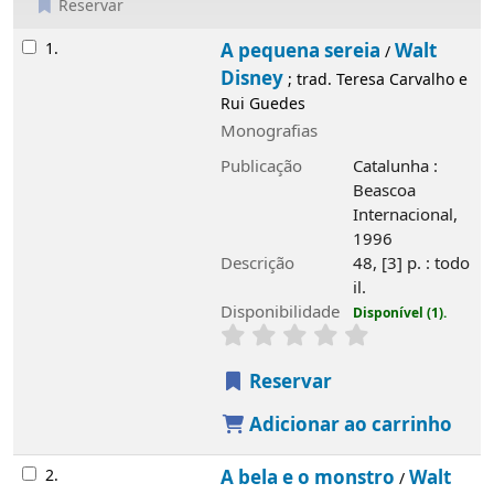
Reservar
Resultados
1.
A pequena sereia
Walt Disney
/
; trad.
Teresa Carvalho e Rui Guedes
Monografias
Publicação
Catalunha : Beascoa
Internacional, 1996
Descrição
48, [3] p. : todo il.
Disponibilidade
Disponível (1).
Reservar
Adicionar ao carrinho
2.
A bela e o monstro
Walt Disney
/
; trad.
Teresa Carvalho e Rui Guedes
Monografias
Publicação
Catalunha : Beascoa
Internacional, 1996