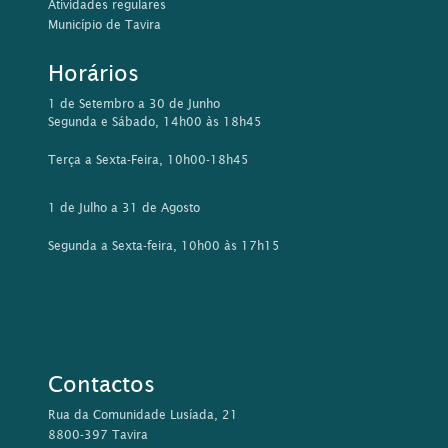
Contactos
Rua da Comunidade Lusíada, 21
8800-397 Tavira
Tel: 281 320 585/ 576
Email:
biblioteca@cm-tavira.pt
Este sítio Web utiliza cookies para tornar a sua utilização mais
agradável para o visitante. Ao continuar a utilizar este sítio
reconhece e aceita a nossa
política de cookies
Aceitar