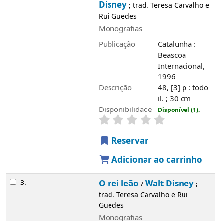
Descrição
48, [3] p : todo il. ; 30 cm
Disponibilidade
Disponível (1).
Reservar
Adicionar ao carrinho
3.
O rei leão
Walt Disney
/
; trad. Teresa
Carvalho e Rui Guedes
Monografias
Publicação
Catalunha : Beascoa
internacional, 1996
Descrição
48, [3] p. : todo il. ; 30 cm
Disponibilidade
Disponível (1).
Reservar
Adicionar ao carrinho