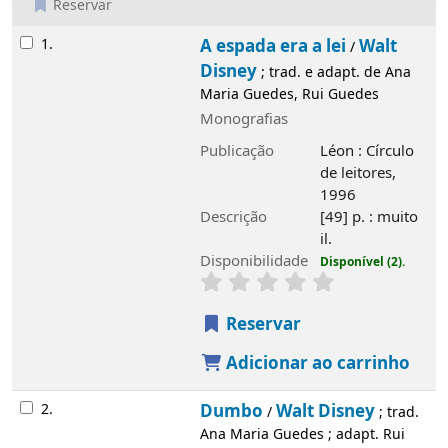
Reservar
Resultados
1.
A espada era a lei
Walt Disney
/
; trad. e
adapt. de Ana Maria Guedes, Rui Guedes
Monografias
Publicação
Léon : Círculo de leitores,
1996
Descrição
[49] p. : muito il.
Disponibilidade
Disponível (2).
Reservar
Adicionar ao carrinho
2.
Dumbo
Walt Disney
/
; trad. Ana Maria
Guedes ; adapt. Rui Guedes
Monografias
Publicação
Rio de Mouro : Everest
Editora, D.L. 1995