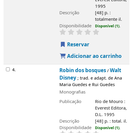
4.
Robin dos bosques
Walt Disney
/
; trad. e
adapt. de Ana Maria Guedes e Rui Guedes
Monografias
Publicação
Rio de Mouro : Everest
Editora, D.L. 1995
Descrição
[48] p. : total. il.
Disponibilidade
Disponível (1).
Reservar
Adicionar ao carrinho
Saiba mais
História
Álvaro de Campos
Edifício