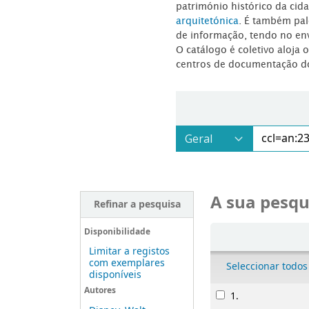
património histórico da ci
arquitetónica
. É também pal
de informação, tendo no en
O catálogo é coletivo aloja 
centros de documentação d
A sua pesqu
Refinar a pesquisa
Ordenar
Disponibilidade
Limitar a registos
com exemplares
Seleccionar todos
disponíveis
Resultados
Autores
1.