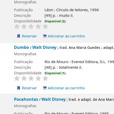
Monografias
Publicação
Léon : Círculo de leitores, 1996
Descrição
[49] p. : muito il.
Disponibilidade
Disponível (2).
Reservar
Adicionar ao carrinho
Dumbo
Walt Disney
/
; trad. Ana Maria Guedes ; adapt
Monografias
Publicação
Rio de Mouro : Everest Editora, D.L. 19
Descrição
[48] p. : totalmente il.
Disponibilidade
Disponível (1).
Reservar
Adicionar ao carrinho
Pocahontas
Walt Disney
/
; trad. e adapt. de Ana Ma
Monografias
Publicação
Rio de Mouro : Everest Editora, 1995