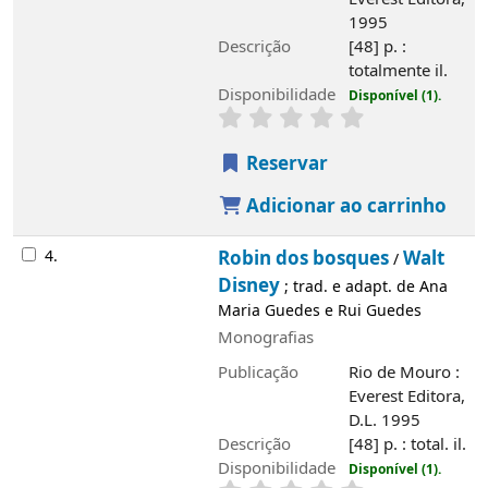
4.
Robin dos bosques
Walt Disney
/
; trad. e
adapt. de Ana Maria Guedes e Rui Guedes
Monografias
Publicação
Rio de Mouro : Everest
Editora, D.L. 1995
Descrição
[48] p. : total. il.
Disponibilidade
Disponível (1).
Reservar
Adicionar ao carrinho
Saiba mais
História
Álvaro de Campos
Edifício