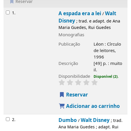
Reservar
Resultados
1.
A espada era a lei
Walt Disney
/
; trad. e
adapt. de Ana Maria Guedes, Rui Guedes
Monografias
Publicação
Léon : Círculo de leitores,
1996
Descrição
[49] p. : muito il.
Disponibilidade
Disponível (2).
Reservar
Adicionar ao carrinho
2.
Dumbo
Walt Disney
/
; trad. Ana Maria
Guedes ; adapt. Rui Guedes
Monografias
Publicação
Rio de Mouro : Everest
Editora, D.L. 1995