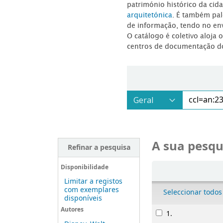
património histórico da ci
arquitetónica
. É também pal
de informação, tendo no en
O catálogo é coletivo aloja 
centros de documentação d
A sua pesqu
Refinar a pesquisa
Ordenar
Disponibilidade
Limitar a registos
com exemplares
Seleccionar todos
disponíveis
Resultados
Autores
1.