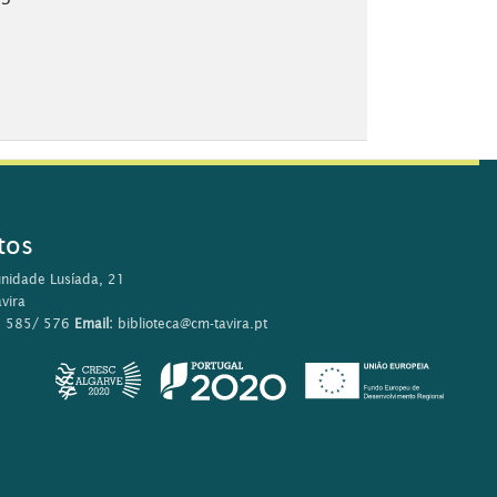
tos
nidade Lusíada, 21
vira
0 585/ 576
Email:
biblioteca@cm-tavira.pt