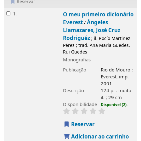
Reservar
Resultados
1.
O meu primeiro dicionário
Everest
Ángeles
/
Llamazares, José Cruz
Rodriguéz
; il. Rocío Martinez
Pérez ; trad. Ana Maria Guedes,
Rui Guedes
Monografias
Publicação
Rio de Mouro :
Everest, imp.
2001
Descrição
174 p. : muito
il. ; 29 cm
Disponibilidade
Disponível (2).
Reservar
Adicionar ao carrinho