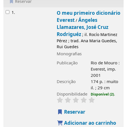
Reservar
Resultados
1.
O meu primeiro dicionário
Everest
Ángeles
/
Llamazares, José Cruz
Rodriguéz
; il. Rocío Martinez
Pérez ; trad. Ana Maria Guedes,
Rui Guedes
Monografias
Publicação
Rio de Mouro :
Everest, imp.
2001
Descrição
174 p. : muito
il. ; 29 cm
Disponibilidade
Disponível (2).
Reservar
Adicionar ao carrinho