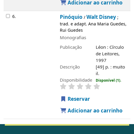
Saiba mais
História
Álvaro de Campos
Edifício
Serviços
Rede de Bibliotecas de Tavira
Rede de Bibliotecas do Algarve
Fundo bibliográfico
Atividades regulares
Município de Tavira
Horários
1 de Setembro a 30 de Junho
Segunda e Sábado, 14h00 às 18h45
Terça a Sexta-Feira, 10h00-18h45
1 de Julho a 31 de Agosto