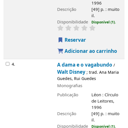
4.
A dama e o vagabundo
Walt Disney
/
;
trad. Ana Maria Guedes, Rui Guedes
Monografias
Publicação
Léon : Círculo de Leitores,
1996
Descrição
[49] p. : muito il.
Disponibilidade
Disponível (1).
Reservar
Adicionar ao carrinho
5.
101 Dálmatas
Walt Disney
/
; trad. e
adapt. Ana Maria Guedes, Rui Guedes
Monografias
Publicação
Léon : Círculo de Leitores,
1996
Descrição
[49 p. : muito il.