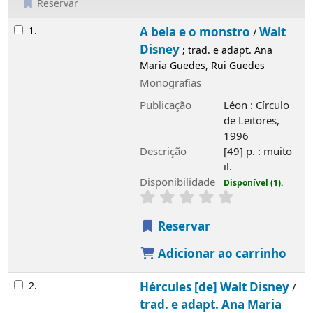
Reservar
Resultados
1.
A bela e o monstro
Walt Disney
/
; trad. e
adapt. Ana Maria Guedes, Rui Guedes
Monografias
Publicação
Léon : Círculo de Leitores,
1996
Descrição
[49] p. : muito il.
Disponibilidade
Disponível (1).
Reservar
Adicionar ao carrinho
2.
Hércules [de] Walt Disney
trad. e
/
adapt. Ana Maria Guedes, Rui Guedes
Monografias
Publicação
Rio de Mouro : Everest, 1997
Descrição
[49] p. : muito il.