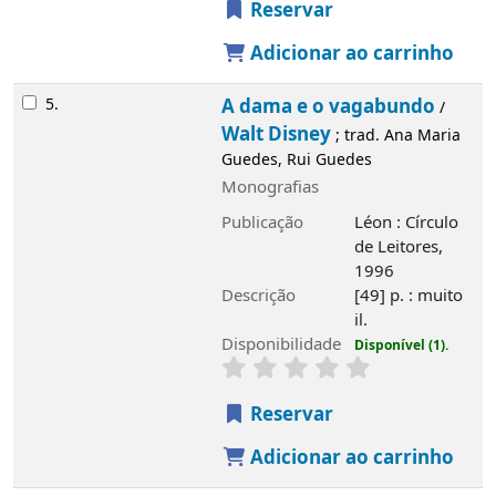
Reservar
Adicionar ao carrinho
6.
101 Dálmatas
Walt Disney
/
; trad. e
adapt. Ana Maria Guedes, Rui Guedes
Monografias
Publicação
Léon : Círculo de Leitores,
1996
Descrição
[49 p. : muito il.
Disponibilidade
Disponível (1).
Reservar
Adicionar ao carrinho
7.
Pinóquio
Walt Disney
/
; trad. e adapt. Ana