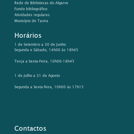
Rua da Comunidade Lusíada, 21
8800-397 Tavira
Tel: 281 320 585/ 576
Email:
biblioteca@cm-tavira.pt
Este sítio Web utiliza cookies para tornar a sua utilização mais
agradável para o visitante. Ao continuar a utilizar este sítio
reconhece e aceita a nossa
política de cookies
Aceitar