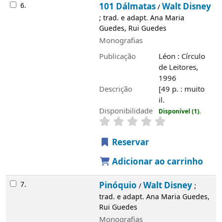
Maria Guedes, Rui Guedes
Monografias
Publicação
Léon : Círculo de Leitores,
1997
Descrição
[49] p. : muito il.
Disponibilidade
Disponível (1).
Reservar
Adicionar ao carrinho
Saiba mais
História
Álvaro de Campos
Edifício
Serviços
Rede de Bibliotecas de Tavira