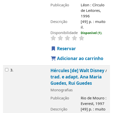
Disponibilidade
Disponível (1).
Reservar
Adicionar ao carrinho
3.
Hércules [de] Walt Disney
trad. e
/
adapt. Ana Maria Guedes, Rui Guedes
Monografias
Publicação
Rio de Mouro : Everest, 1997
Descrição
[49] p. : muito il.
Disponibilidade
Disponível (1).
Reservar
Adicionar ao carrinho
4.
Os aristogatos
Walt Disney
/
; trad. e