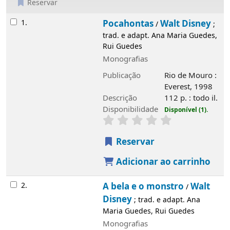
Reservar
Resultados
1.
Pocahontas
Walt Disney
/
; trad. e adapt.
Ana Maria Guedes, Rui Guedes
Monografias
Publicação
Rio de Mouro : Everest, 1998
Descrição
112 p. : todo il.
Disponibilidade
Disponível (1).
Reservar
Adicionar ao carrinho
2.
A bela e o monstro
Walt Disney
/
; trad. e
adapt. Ana Maria Guedes, Rui Guedes
Monografias
Publicação
Léon : Círculo de Leitores,
1996
Descrição
[49] p. : muito il.