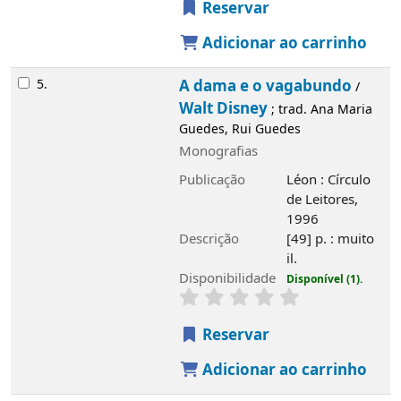
Reservar
Adicionar ao carrinho
6.
101 Dálmatas
Walt Disney
/
; trad. e
adapt. Ana Maria Guedes, Rui Guedes
Monografias
Publicação
Léon : Círculo de Leitores,
1996
Descrição
[49 p. : muito il.
Disponibilidade
Disponível (1).
Reservar
Adicionar ao carrinho
7.
Pinóquio
Walt Disney
/
; trad. e adapt. Ana