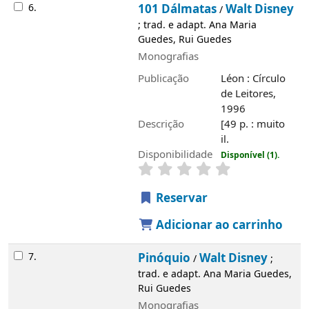
Maria Guedes, Rui Guedes
Monografias
Publicação
Léon : Círculo de Leitores,
1997
Descrição
[49] p. : muito il.
Disponibilidade
Disponível (1).
Reservar
Adicionar ao carrinho
Saiba mais
História
Álvaro de Campos
Edifício
Serviços
Rede de Bibliotecas de Tavira