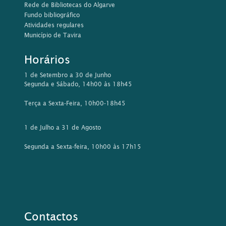
Rua da Comunidade Lusíada, 21
8800-397 Tavira
Tel: 281 320 585/ 576
Email:
biblioteca@cm-tavira.pt
Este sítio Web utiliza cookies para tornar a sua utilização mais
agradável para o visitante. Ao continuar a utilizar este sítio
reconhece e aceita a nossa
política de cookies
Aceitar