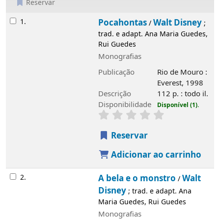
Reservar
Resultados
1.
Pocahontas
Walt Disney
/
; trad. e adapt.
Ana Maria Guedes, Rui Guedes
Monografias
Publicação
Rio de Mouro : Everest, 1998
Descrição
112 p. : todo il.
Disponibilidade
Disponível (1).
Reservar
Adicionar ao carrinho
2.
A bela e o monstro
Walt Disney
/
; trad. e
adapt. Ana Maria Guedes, Rui Guedes
Monografias
Publicação
Léon : Círculo de Leitores,
1996
Descrição
[49] p. : muito il.