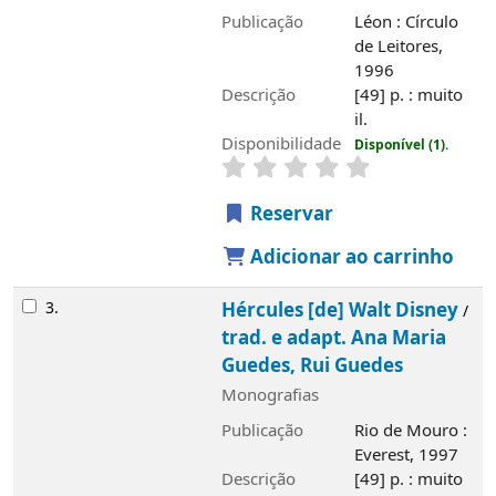
Disponibilidade
Disponível (1).
Reservar
Adicionar ao carrinho
3.
Hércules [de] Walt Disney
trad. e
/
adapt. Ana Maria Guedes, Rui Guedes
Monografias
Publicação
Rio de Mouro : Everest, 1997
Descrição
[49] p. : muito il.
Disponibilidade
Disponível (1).
Reservar
Adicionar ao carrinho
4.
Os aristogatos
Walt Disney
/
; trad. e