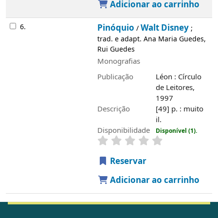
Saiba mais
História
Álvaro de Campos
Edifício
Serviços
Rede de Bibliotecas de Tavira
Rede de Bibliotecas do Algarve
Fundo bibliográfico
Atividades regulares
Município de Tavira
Horários
1 de Setembro a 30 de Junho
Segunda e Sábado, 14h00 às 18h45
Terça a Sexta-Feira, 10h00-18h45
1 de Julho a 31 de Agosto