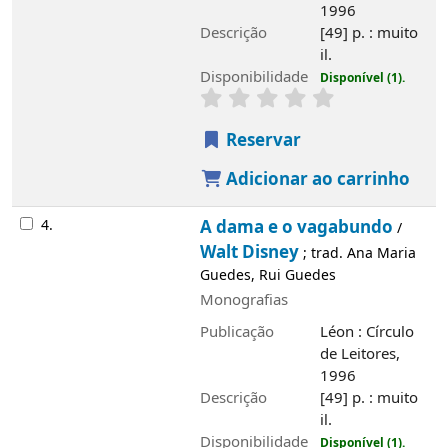
4.
A dama e o vagabundo
Walt Disney
/
;
trad. Ana Maria Guedes, Rui Guedes
Monografias
Publicação
Léon : Círculo de Leitores,
1996
Descrição
[49] p. : muito il.
Disponibilidade
Disponível (1).
Reservar
Adicionar ao carrinho
5.
101 Dálmatas
Walt Disney
/
; trad. e
adapt. Ana Maria Guedes, Rui Guedes
Monografias
Publicação
Léon : Círculo de Leitores,
1996
Descrição
[49 p. : muito il.