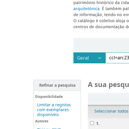
património histórico da ci
arquitetónica
. É também pal
de informação, tendo no en
O catálogo é coletivo aloja 
centros de documentação d
A sua pesqu
Refinar a pesquisa
Ordenar
Disponibilidade
Limitar a registos
com exemplares
Seleccionar todos
disponíveis
Resultados
Autores
1.