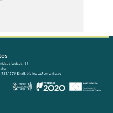
tos
nidade Lusíada, 21
vira
0 585/ 576
Email:
biblioteca@cm-tavira.pt