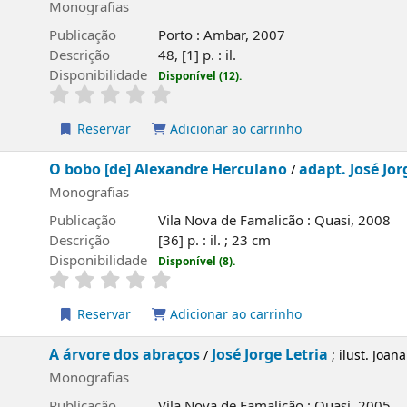
Monografias
Publicação
Porto : Ambar, 2007
Descrição
48, [1] p. : il.
Disponibilidade
Disponível (12).
Reservar
Adicionar ao carrinho
O bobo [de] Alexandre Herculano
adapt. José Jor
/
Monografias
Publicação
Vila Nova de Famalicão : Quasi, 2008
Descrição
[36] p. : il. ; 23 cm
Disponibilidade
Disponível (8).
Reservar
Adicionar ao carrinho
A árvore dos abraços
José Jorge Letria
/
; ilust. Joan
Monografias
Publicação
Vila Nova de Famalicão : Quasi, 2005