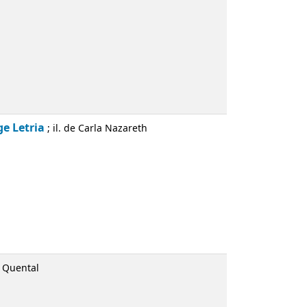
ge Letria
; il. de Carla Nazareth
a Quental