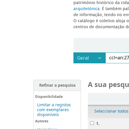
património histórico da ci
arquitetónica
. É também pal
de informação, tendo no en
O catálogo é coletivo aloja 
centros de documentação d
A sua pesqu
Refinar a pesquisa
Ordenar
Disponibilidade
Limitar a registos
com exemplares
Seleccionar todos
disponíveis
Resultados
Autores
1.