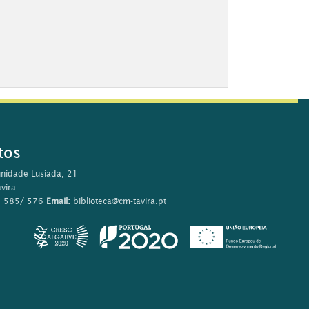
tos
nidade Lusíada, 21
vira
0 585/ 576
Email:
biblioteca@cm-tavira.pt