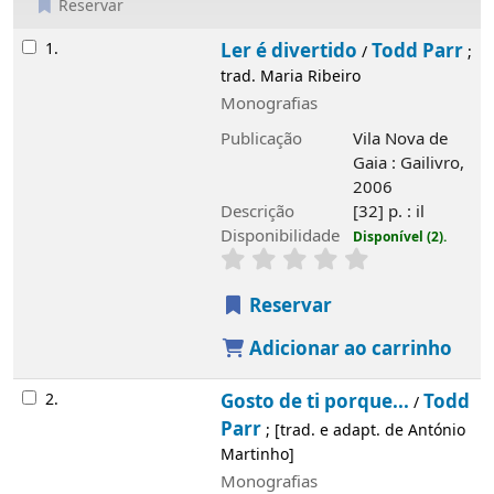
Reservar
Resultados
1.
Ler é divertido
Todd Parr
/
;
trad. Maria Ribeiro
Monografias
Publicação
Vila Nova de
Gaia : Gailivro,
2006
Descrição
[32] p. : il
Disponibilidade
Disponível (2).
Reservar
Adicionar ao carrinho
2.
Gosto de ti porque...
Todd
/
Parr
; [trad. e adapt. de António
Martinho]
Monografias