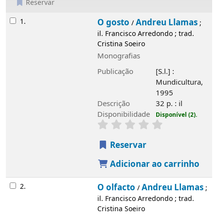
Reservar
Resultados
1.
O gosto
Andreu Llamas
/
;
il. Francisco Arredondo ; trad.
Cristina Soeiro
Monografias
Publicação
[S.l.] :
Mundicultura,
1995
Descrição
32 p. : il
Disponibilidade
Disponível (2).
Reservar
Adicionar ao carrinho
2.
O olfacto
Andreu Llamas
/
;
il. Francisco Arredondo ; trad.
Cristina Soeiro