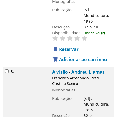
Monografias
Publicação
[S.l.] :
Mundicultura,
1995
Descrição
32 p. : il
Disponibilidade
Disponível (2).
Reservar
Adicionar ao carrinho
3.
A visão
Andreu Llamas
/
; il.
Francisco Arredondo ; trad.
Cristina Soeiro
Monografias
Publicação
[s.l] :
Mundicultura,
1995
Descrição
32 p.