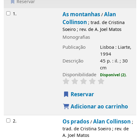
Reservar
Resultados
1.
As montanhas
Alan
/
Collinson
; trad. de Cristina
Soeiro ; rev. de A. Joel Matos
Monografias
Publicação
Lisboa : Liarte,
1994
Descrição
45 p. : il. ; 30
cm
Disponibilidade
Disponível (2).
Reservar
Adicionar ao carrinho
2.
Os prados
Alan Collinson
/
;
trad. de Cristina Soeiro ; rev. de
A. Joel Matos