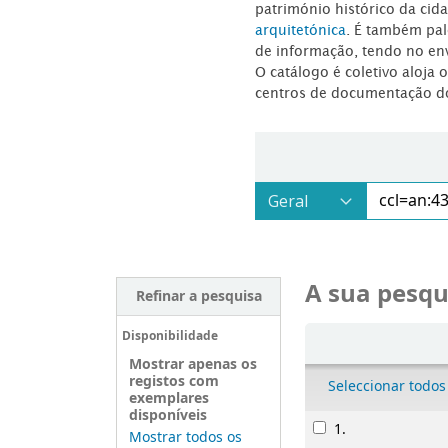
património histórico da ci
arquitetónica
. É também pal
de informação, tendo no en
O catálogo é coletivo aloja 
centros de documentação d
A sua pesqu
Refinar a pesquisa
Ordenar
Disponibilidade
Mostrar apenas os
registos com
Seleccionar todos
exemplares
disponíveis
Resultados
1.
Mostrar todos os