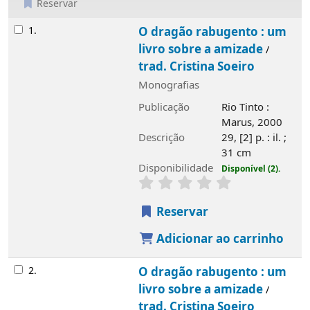
Reservar
Resultados
1.
O dragão rabugento : um
livro sobre a amizade
/
trad. Cristina Soeiro
Monografias
Publicação
Rio Tinto :
Marus, 2000
Descrição
29, [2] p. : il. ;
31 cm
Disponibilidade
Disponível (2).
Reservar
Adicionar ao carrinho
2.
O dragão rabugento : um
livro sobre a amizade
/
trad. Cristina Soeiro