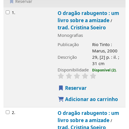
Reservar
Resultados
1.
O dragão rabugento : um
livro sobre a amizade
/
trad. Cristina Soeiro
Monografias
Publicação
Rio Tinto :
Marus, 2000
Descrição
29, [2] p. : il. ;
31 cm
Disponibilidade
Disponível (2).
Reservar
Adicionar ao carrinho
2.
O dragão rabugento : um
livro sobre a amizade
/
trad. Cristina Soeiro