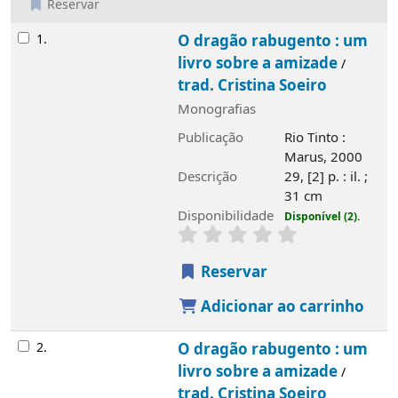
Reservar
Resultados
1.
O dragão rabugento : um
livro sobre a amizade
/
trad. Cristina Soeiro
Monografias
Publicação
Rio Tinto :
Marus, 2000
Descrição
29, [2] p. : il. ;
31 cm
Disponibilidade
Disponível (2).
Reservar
Adicionar ao carrinho
2.
O dragão rabugento : um
livro sobre a amizade
/
trad. Cristina Soeiro