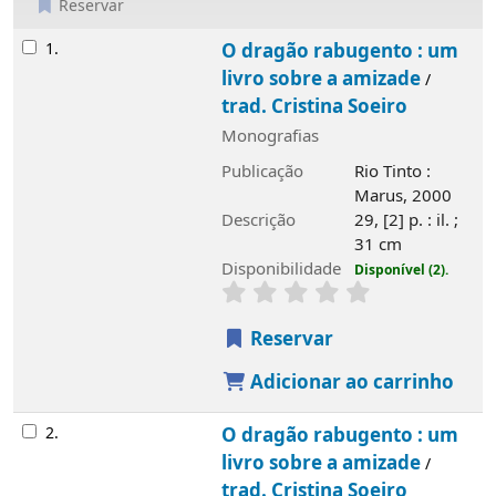
Reservar
Resultados
1.
O dragão rabugento : um
livro sobre a amizade
/
trad. Cristina Soeiro
Monografias
Publicação
Rio Tinto :
Marus, 2000
Descrição
29, [2] p. : il. ;
31 cm
Disponibilidade
Disponível (2).
Reservar
Adicionar ao carrinho
2.
O dragão rabugento : um
livro sobre a amizade
/
trad. Cristina Soeiro