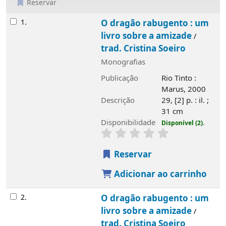
Reservar
Resultados
1.
O dragão rabugento : um
livro sobre a amizade
/
trad. Cristina Soeiro
Monografias
Publicação
Rio Tinto :
Marus, 2000
Descrição
29, [2] p. : il. ;
31 cm
Disponibilidade
Disponível (2).
Reservar
Adicionar ao carrinho
2.
O dragão rabugento : um
livro sobre a amizade
/
trad. Cristina Soeiro