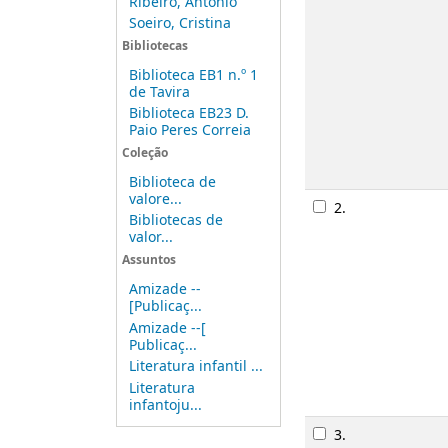
Ribeiro, António
Soeiro, Cristina
Bibliotecas
Biblioteca EB1 n.º 1
de Tavira
Biblioteca EB23 D.
Paio Peres Correia
Coleção
Biblioteca de
valore...
2.
Bibliotecas de
valor...
Assuntos
Amizade --
[Publicaç...
Amizade --[
Publicaç...
Literatura infantil ...
Literatura
infantoju...
3.