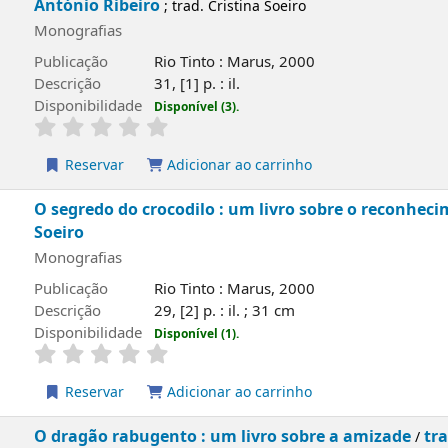
António Ribeiro
; trad. Cristina Soeiro
Monografias
Publicação
Rio Tinto : Marus, 2000
Descrição
31, [1] p. : il.
Disponibilidade
Disponível (3).
Reservar
Adicionar ao carrinho
O segredo do crocodilo : um livro sobre o reconhec
Soeiro
Monografias
Publicação
Rio Tinto : Marus, 2000
Descrição
29, [2] p. : il. ; 31 cm
Disponibilidade
Disponível (1).
Reservar
Adicionar ao carrinho
O dragão rabugento : um livro sobre a amizade
tra
/