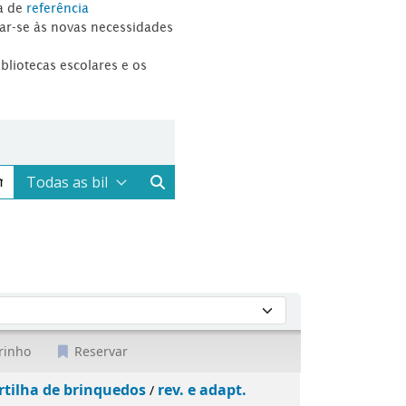
a de
referência
tar-se às novas necessidades
ibliotecas escolares e os
rinho
Reservar
rtilha de brinquedos
rev. e adapt.
/