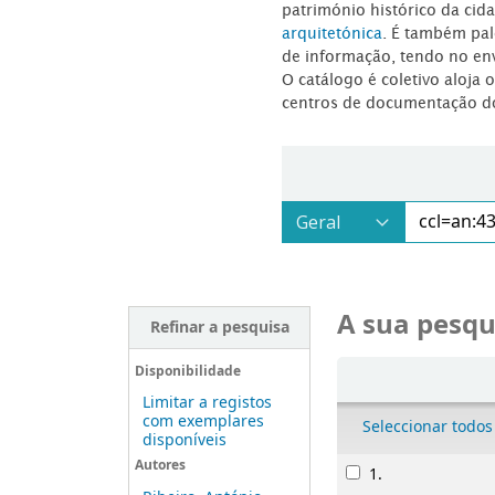
património histórico da ci
arquitetónica
. É também pal
de informação, tendo no en
O catálogo é coletivo aloja 
centros de documentação d
A sua pesqu
Refinar a pesquisa
Ordenar
Disponibilidade
Limitar a registos
com exemplares
Seleccionar todos
disponíveis
Resultados
Autores
1.