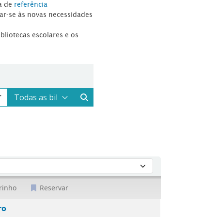
a de
referência
tar-se às novas necessidades
ibliotecas escolares e os
rinho
Reservar
ro