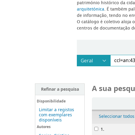
património histórico da ci
arquitetónica
. É também pal
de informação, tendo no en
O catálogo é coletivo aloja 
centros de documentação d
A sua pesqu
Refinar a pesquisa
Ordenar
Disponibilidade
Limitar a registos
com exemplares
Seleccionar todos
disponíveis
Resultados
Autores
1.