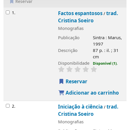
Reservar
Resultados
1.
Factos espantosos
trad.
/
Cristina Soeiro
Monografias
Publicação
Sintra : Marus,
1997
Descrição
87 p. : il. ; 31
cm
Disponibilidade
Disponível (1).
Reservar
Adicionar ao carrinho
2.
Iniciação à ciência
trad.
/
Cristina Soeiro
Monografias