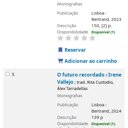
Monografias
Publicação
Lisboa :
Bertrand, 2023
Descrição
150, [2] p.
Imagem de
Disponibilidade
Disponível (1).
capa local
Reservar
Adicionar ao carrinho
3.
O futuro recordado
Irene
/
Vallejo
; trad. Rita Custodio,
Àlex Tarradellas
Monografias
Publicação
Lisboa :
Bertrand, 2024
Descrição
139 p
Imagem de
Disponibilidade
Disponível (1).
capa local