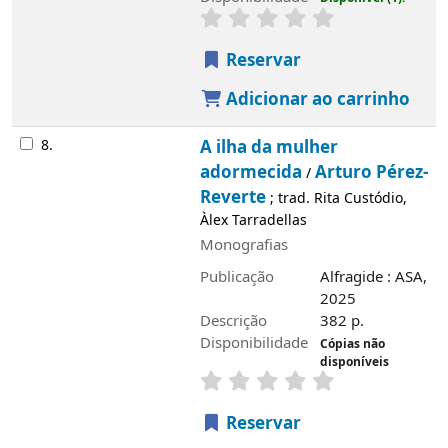
Reservar
Adicionar ao carrinho
8.
A ilha da mulher
adormecida
Arturo Pérez-
/
Reverte
; trad. Rita Custódio,
Àlex Tarradellas
Monografias
Publicação
Alfragide : ASA,
Imagem de
2025
capa local
Descrição
382 p.
Disponibilidade
Cópias não
disponíveis
Reservar