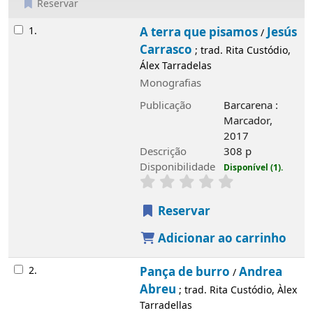
Reservar
Resultados
1.
A terra que pisamos
Jesús
/
Carrasco
; trad. Rita Custódio,
Álex Tarradelas
Monografias
Publicação
Barcarena :
Marcador,
2017
Imagem de
capa local
Descrição
308 p
Disponibilidade
Disponível (1).
Reservar
Adicionar ao carrinho
2.
Pança de burro
Andrea
/
Abreu
; trad. Rita Custódio, Àlex
Tarradellas