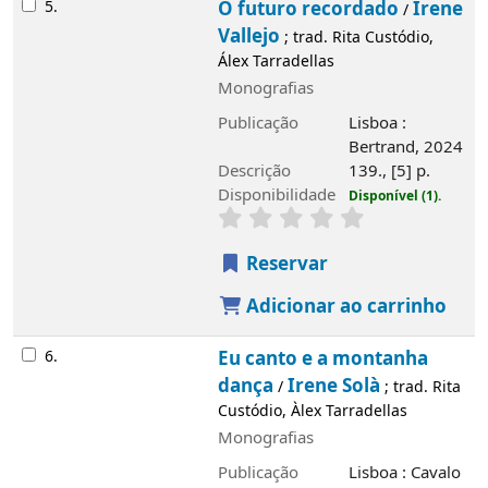
5.
O futuro recordado
Irene
/
Vallejo
; trad. Rita Custódio,
Álex Tarradellas
Monografias
Publicação
Lisboa :
Bertrand, 2024
Descrição
139., [5] p.
Imagem de
Disponibilidade
Disponível (1).
capa local
Reservar
Adicionar ao carrinho
6.
Eu canto e a montanha
dança
Irene Solà
/
; trad. Rita
Custódio, Àlex Tarradellas
Monografias
Publicação
Lisboa : Cavalo