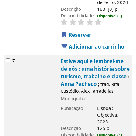
de Ferro, 2024
Descrição
183, [8] p
Imagem de
capa local
Disponibilidade
Disponível (1).
Reservar
Adicionar ao carrinho
7.
Estive aqui e lembrei-me
de nós : uma história sobre
turismo, trabalho e classe
/
Anna Pacheco
; trad. Rita
Custódio, Àlex Tarradellas
Monografias
Imagem de
Publicação
Lisboa :
capa local
Objectiva,
2025
Descrição
125 p.
Disponibilidade
Disponível (1).