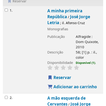
Reservar
Resultados
1.
A minha primeira
República
José Jorge
/
Letria
; il. Afonso Cruz
Monografias
Publicação
Alfragide :
Dom Quixote,
2010
Descrição
58; [1] p. : il.,
color
Disponibilidade
Disponível (1).
Reservar
Adicionar ao carrinho
2.
A mão esquerda de
Cervantes
José Jorge
/