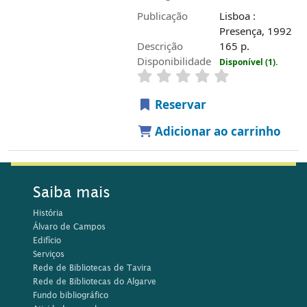
Publicação
Lisboa :
Presença, 1992
Descrição
165 p.
Disponibilidade
Disponível (1).
Reservar
Adicionar ao carrinho
Saiba mais
História
Álvaro de Campos
Edifício
Serviços
Rede de Bibliotecas de Tavira
Rede de Bibliotecas do Algarve
Fundo bibliográfico