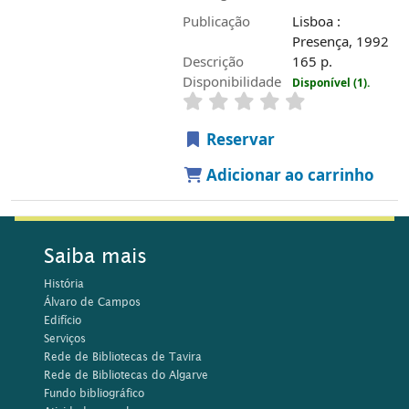
Publicação
Lisboa :
Presença, 1992
Descrição
165 p.
Disponibilidade
Disponível (1).
Reservar
Adicionar ao carrinho
Saiba mais
História
Álvaro de Campos
Edifício
Serviços
Rede de Bibliotecas de Tavira
Rede de Bibliotecas do Algarve
Fundo bibliográfico