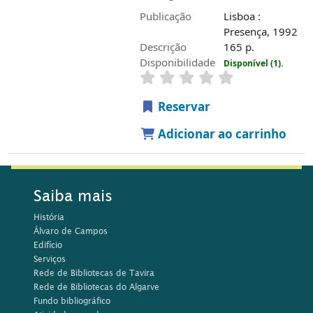
Publicação
Lisboa :
Presença, 1992
Descrição
165 p.
Disponibilidade
Disponível (1).
Reservar
Adicionar ao carrinho
Saiba mais
História
Álvaro de Campos
Edifício
Serviços
Rede de Bibliotecas de Tavira
Rede de Bibliotecas do Algarve
Fundo bibliográfico