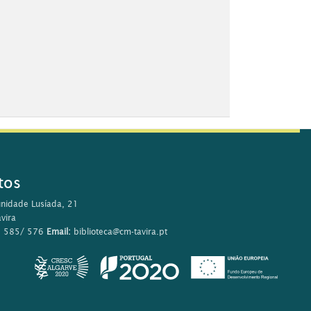
tos
nidade Lusíada, 21
vira
0 585/ 576
Email:
biblioteca@cm-tavira.pt