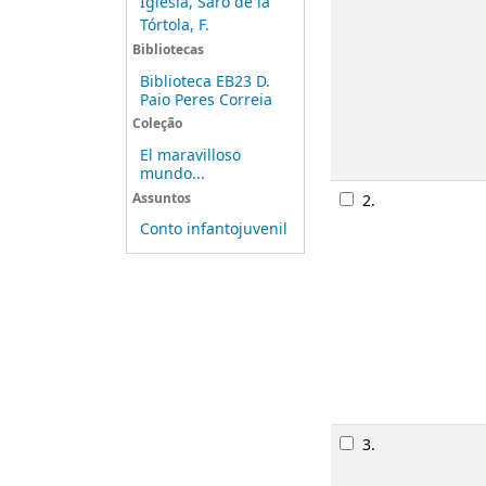
Iglesia, Saro de la
Tórtola, F.
Bibliotecas
Biblioteca EB23 D.
Paio Peres Correia
Coleção
El maravilloso
mundo...
Assuntos
2.
Conto infantojuvenil
3.