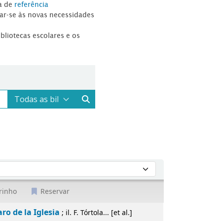
a de
referência
tar-se às novas necessidades
ibliotecas escolares e os
rinho
Reservar
aro de la Iglesia
; il. F. Tórtola... [et al.]