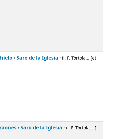
hielo
Saro de la Iglesia
/
; il. F. Tórtola... [et
araones
Saro de la Iglesia
/
; il. F. Tórtola... [