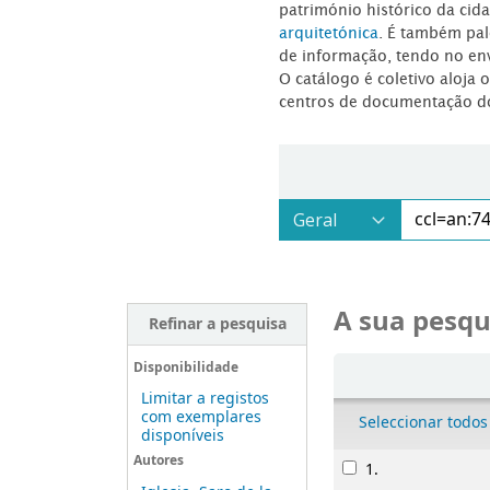
património histórico da ci
arquitetónica
. É também pal
de informação, tendo no en
O catálogo é coletivo aloja 
centros de documentação d
A sua pesqu
Refinar a pesquisa
Ordenar
Disponibilidade
Limitar a registos
com exemplares
Seleccionar todos
disponíveis
Resultados
Autores
1.