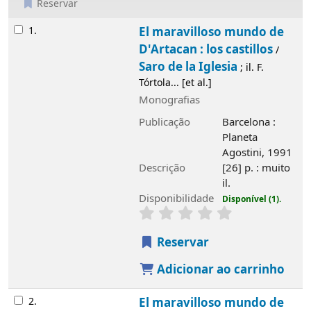
Reservar
Resultados
1.
El maravilloso mundo de
D'Artacan : los castillos
/
Saro de la Iglesia
; il. F.
Tórtola... [et al.]
Monografias
Publicação
Barcelona :
Planeta
Agostini, 1991
Descrição
[26] p. : muito
il.
Disponibilidade
Disponível (1).
Reservar
Adicionar ao carrinho
2.
El maravilloso mundo de