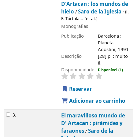
D'Artacan : los mundos de
hielo
Saro de la Iglesia
/
; il.
F. Tórtola... [et al.]
Monografias
Publicação
Barcelona :
Planeta
Agostini, 1991
Descrição
[28] p. : muito
il.
Disponibilidade
Disponível (1).
Reservar
Adicionar ao carrinho
3.
El maravilloso mundo de
D' Artacan : pirámides y
faraones
Saro de la
/