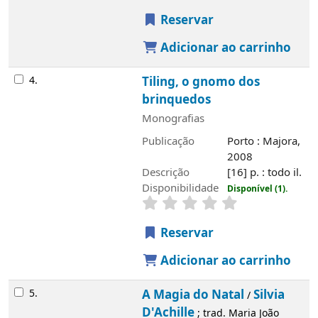
Publicação
Porto : Majora, 2008
Descrição
[16] p. : todo il.
Disponibilidade
Disponível (1).
Reservar
Adicionar ao carrinho
5.
A Magia do Natal
Silvia D'Achille
/
; trad.
Maria João Dornelas ; rev. Ana Pedro
Monografias
Publicação
Portela : Booksmile, 2011
Descrição
58, [4] p. : il.
Disponibilidade
Disponível (1).
Reservar
Adicionar ao carrinho