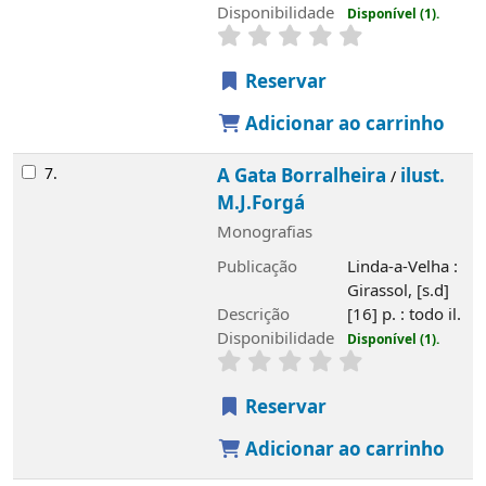
Reservar
Adicionar ao carrinho
Saiba mais
História
Álvaro de Campos
Edifício
Serviços
Rede de Bibliotecas de Tavira
Rede de Bibliotecas do Algarve
Fundo bibliográfico
Atividades regulares
Município de Tavira
Horários
1 de Setembro a 30 de Junho
Segunda e Sábado, 14h00 às 18h45