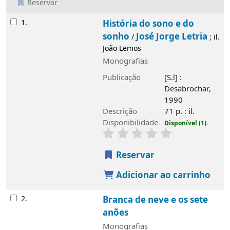
Reservar
Resultados
1.
História do sono e do sonho
José
/
Jorge Letria
; il. João Lemos
Monografias
Publicação
[S.l] : Desabrochar, 1990
Descrição
71 p. : il.
Disponibilidade
Disponível (1).
Reservar
Adicionar ao carrinho
2.
Branca de neve e os sete anões
Monografias
Publicação
[Lisboa] : Resomnia, 1991
Descrição
[10] p. : todo il.
Disponibilidade
Disponível (1).