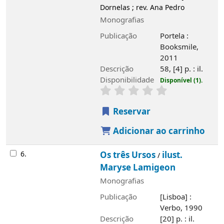
6.
Os três Ursos
ilust. Maryse Lamigeon
/
Monografias
Publicação
[Lisboa] : Verbo, 1990
Descrição
[20] p. : il.
Disponibilidade
Disponível (1).
Reservar
Adicionar ao carrinho
7.
A Gata Borralheira
ilust. M.J.Forgá
/
Monografias
Publicação
Linda-a-Velha : Girassol, [s.d]
Descrição
[16] p. : todo il.
Disponibilidade
Disponível (1).