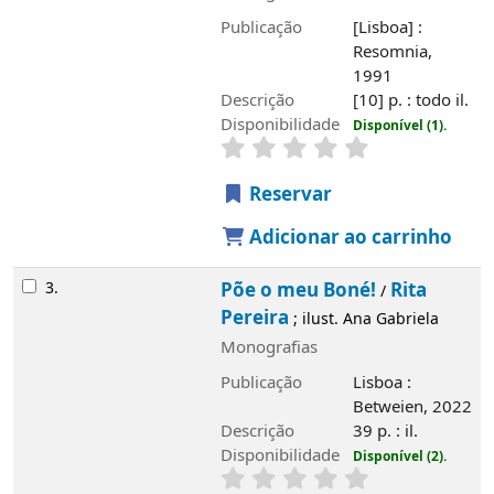
Reservar
Adicionar ao carrinho
3.
Põe o meu Boné!
Rita Pereira
/
; ilust. Ana
Gabriela
Monografias
Publicação
Lisboa : Betweien, 2022
Descrição
39 p. : il.
Disponibilidade
Disponível (2).
Reservar
Adicionar ao carrinho
4.
Tiling, o gnomo dos brinquedos
Monografias