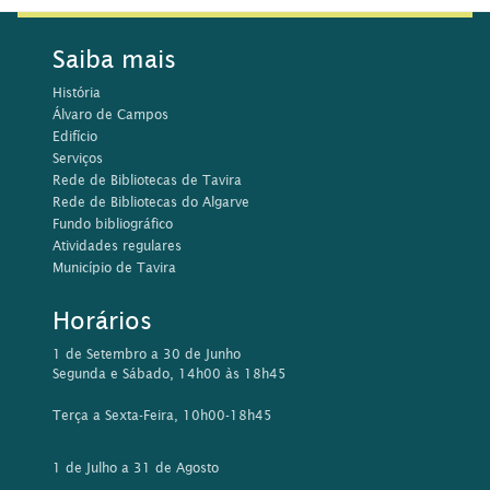
Terça a Sexta-Feira, 10h00-18h45
1 de Julho a 31 de Agosto
Segunda a Sexta-feira, 10h00 às 17h15
Contactos
Rua da Comunidade Lusíada, 21
8800-397 Tavira
Tel: 281 320 585/ 576
Email:
biblioteca@cm-tavira.pt
Este sítio Web utiliza cookies para tornar a sua utilização mais
agradável para o visitante. Ao continuar a utilizar este sítio