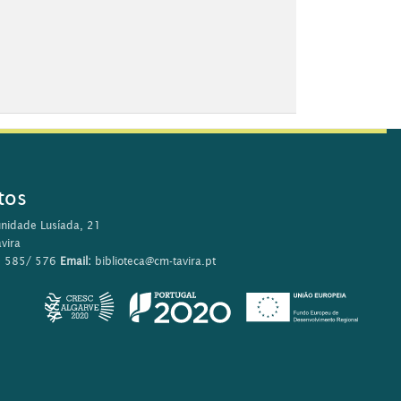
tos
nidade Lusíada, 21
vira
0 585/ 576
Email:
biblioteca@cm-tavira.pt