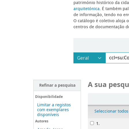
património histórico da ci
arquitetónica
. É também pal
de informação, tendo no en
O catálogo é coletivo aloja 
centros de documentação d
A sua pesqu
Refinar a pesquisa
Ordenar
Disponibilidade
Limitar a registos
com exemplares
Seleccionar todos
disponíveis
Resultados
Autores
1.