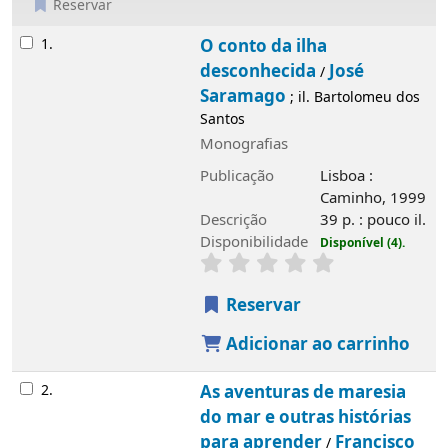
Reservar
Resultados
1.
O conto da ilha
desconhecida
José
/
Saramago
; il. Bartolomeu dos
Santos
Monografias
Publicação
Lisboa :
Caminho, 1999
Descrição
39 p. : pouco il.
Disponibilidade
Disponível (4).
Reservar
Adicionar ao carrinho
2.
As aventuras de maresia
do mar e outras histórias
para aprender
Francisco
/