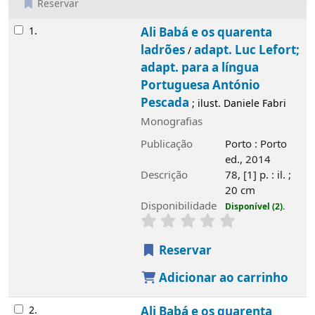
Reservar
Resultados
1.
Ali Babá e os quarenta
ladrões
adapt. Luc Lefort;
/
adapt. para a língua
Portuguesa António
Pescada
; ilust. Daniele Fabri
Monografias
Publicação
Porto : Porto
ed., 2014
Descrição
78, [1] p. : il. ;
20 cm
Disponibilidade
Disponível (2).
Reservar
Adicionar ao carrinho
2.
Ali Babá e os quarenta