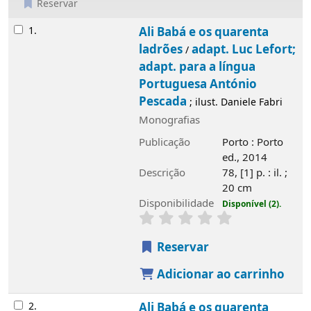
Reservar
Resultados
1.
Ali Babá e os quarenta
ladrões
adapt. Luc Lefort;
/
adapt. para a língua
Portuguesa António
Pescada
; ilust. Daniele Fabri
Monografias
Publicação
Porto : Porto
ed., 2014
Descrição
78, [1] p. : il. ;
20 cm
Disponibilidade
Disponível (2).
Reservar
Adicionar ao carrinho
2.
Ali Babá e os quarenta