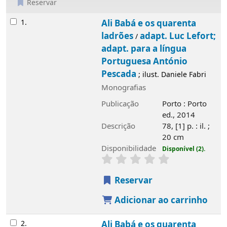
Reservar
Resultados
1.
Ali Babá e os quarenta
ladrões
adapt. Luc Lefort;
/
adapt. para a língua
Portuguesa António
Pescada
; ilust. Daniele Fabri
Monografias
Publicação
Porto : Porto
ed., 2014
Descrição
78, [1] p. : il. ;
20 cm
Disponibilidade
Disponível (2).
Reservar
Adicionar ao carrinho
2.
Ali Babá e os quarenta