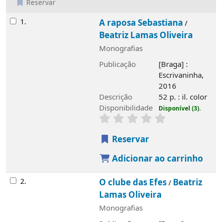
Reservar
Resultados
1.
A raposa Sebastiana
/
Beatriz Lamas Oliveira
Monografias
Publicação
[Braga] :
Escrivaninha,
2016
Descrição
52 p. : il. color
Disponibilidade
Disponível (3).
Reservar
Adicionar ao carrinho
2.
O clube das Efes
Beatriz
/
Lamas Oliveira
Monografias