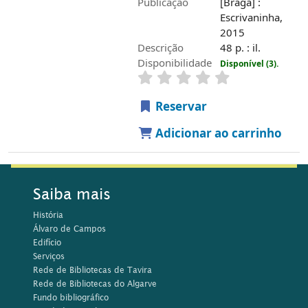
Publicação
[Braga] :
Escrivaninha,
2015
Descrição
48 p. : il.
Disponibilidade
Disponível (3).
Reservar
Adicionar ao carrinho
Saiba mais
História
Álvaro de Campos
Edifício
Serviços
Rede de Bibliotecas de Tavira
Rede de Bibliotecas do Algarve
Fundo bibliográfico