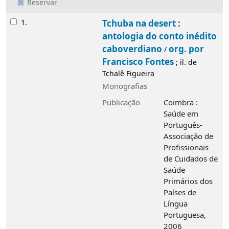
Reservar
Resultados
1.
Tchuba na desert :
antologia do conto inédito
caboverdiano
org. por
/
Francisco Fontes
; il. de
Tchalê Figueira
Monografias
Publicação
Coimbra :
Saúde em
Português-
Associação de
Profissionais
de Cuidados de
Saúde
Primários dos
Países de
Língua
Portuguesa,
2006