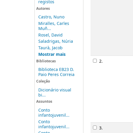
registos
Autores
Castro, Nuno
Miralles, Carles
Muñ...
Rosel, David
Saladrigas, Núria
Taurà, Jacob
Mostrar mais
2.
Bibliotecas
Biblioteca EB23 D.
Paio Peres Correia
Coleção
Dicionário visual
bi...
Assuntos
Conto
infantojuvenil...
Conto
infantojuvenil...
3.