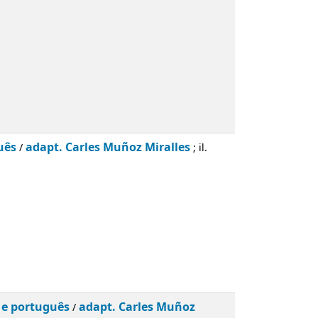
uês
adapt. Carles Muñoz Miralles
/
; il.
s e português
adapt. Carles Muñoz
/