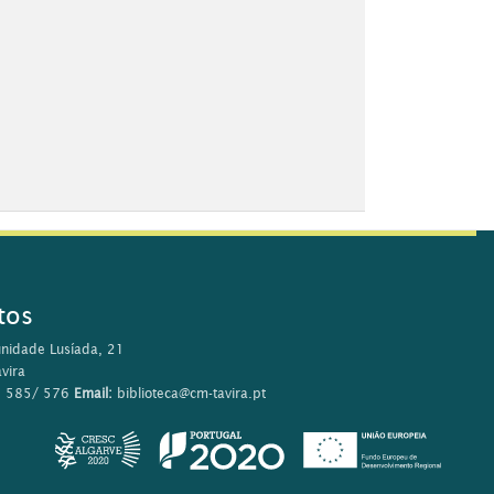
tos
nidade Lusíada, 21
vira
0 585/ 576
Email:
biblioteca@cm-tavira.pt