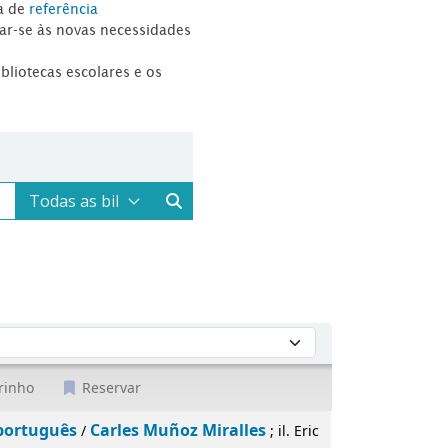
a de
referência
tar-se às novas necessidades
ibliotecas escolares e os
rinho
Reservar
 português
Carles Muñoz Miralles
/
; il. Eric