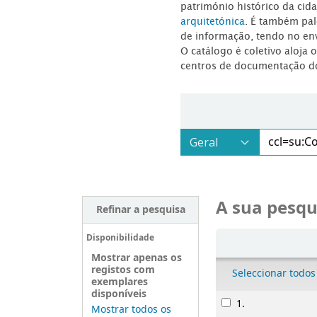
património histórico da ci
arquitetónica
. É também pal
de informação, tendo no en
O catálogo é coletivo aloja 
centros de documentação d
A sua pesqu
Refinar a pesquisa
Ordenar
Disponibilidade
Mostrar apenas os
registos com
Seleccionar todos
exemplares
disponíveis
Resultados
1.
Mostrar todos os