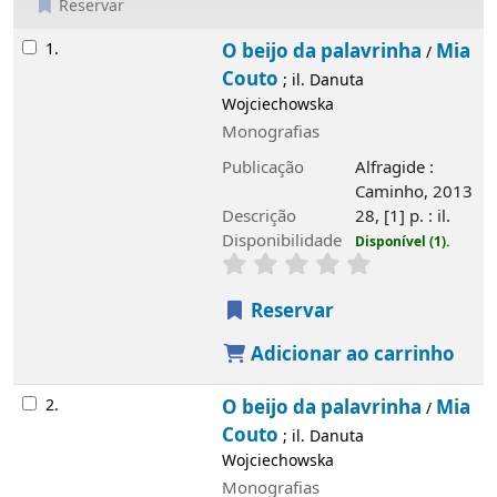
Reservar
Resultados
1.
O beijo da palavrinha
Mia
/
Couto
; il. Danuta
Wojciechowska
Monografias
Publicação
Alfragide :
Caminho, 2013
Descrição
28, [1] p. : il.
Disponibilidade
Disponível (1).
Reservar
Adicionar ao carrinho
2.
O beijo da palavrinha
Mia
/
Couto
; il. Danuta
Wojciechowska
Monografias