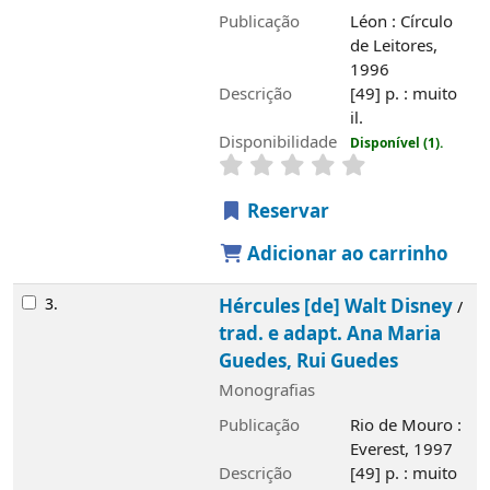
Disponibilidade
Disponível (1).
Reservar
Adicionar ao carrinho
3.
Hércules [de] Walt Disney
trad. e
/
adapt. Ana Maria Guedes, Rui Guedes
Monografias
Publicação
Rio de Mouro : Everest, 1997
Descrição
[49] p. : muito il.
Disponibilidade
Disponível (1).
Reservar
Adicionar ao carrinho
4.
Os aristogatos
Walt Disney
/
; trad. e