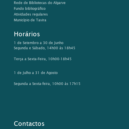
Rua da Comunidade Lusíada, 21
8800-397 Tavira
Tel: 281 320 585/ 576
Email:
biblioteca@cm-tavira.pt
Este sítio Web utiliza cookies para tornar a sua utilização mais
agradável para o visitante. Ao continuar a utilizar este sítio
reconhece e aceita a nossa
política de cookies
Aceitar