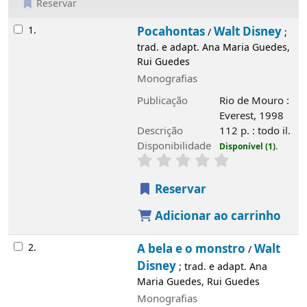
Reservar
Resultados
1.
Pocahontas
Walt Disney
/
; trad. e adapt.
Ana Maria Guedes, Rui Guedes
Monografias
Publicação
Rio de Mouro : Everest, 1998
Descrição
112 p. : todo il.
Disponibilidade
Disponível (1).
Reservar
Adicionar ao carrinho
2.
A bela e o monstro
Walt Disney
/
; trad. e
adapt. Ana Maria Guedes, Rui Guedes
Monografias
Publicação
Léon : Círculo de Leitores,
1996
Descrição
[49] p. : muito il.