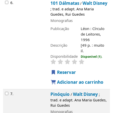
Maria Guedes, Rui Guedes
Monografias
Publicação
Léon : Círculo de Leitores,
1997
Descrição
[49] p. : muito il.
Disponibilidade
Disponível (1).
Reservar
Adicionar ao carrinho
Saiba mais
História
Álvaro de Campos
Edifício
Serviços
Rede de Bibliotecas de Tavira