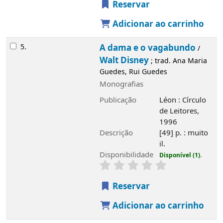
Reservar
Adicionar ao carrinho
6.
101 Dálmatas
Walt Disney
/
; trad. e
adapt. Ana Maria Guedes, Rui Guedes
Monografias
Publicação
Léon : Círculo de Leitores,
1996
Descrição
[49 p. : muito il.
Disponibilidade
Disponível (1).
Reservar
Adicionar ao carrinho
7.
Pinóquio
Walt Disney
/
; trad. e adapt. Ana